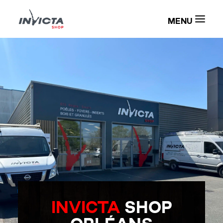
NOS PRODUITS
NOS MAGASINS
BLOG
GROUPE COUSIN
CONTACT
DEMANDER UN DEVIS
INVICTA
SHOP
CATALOGUE